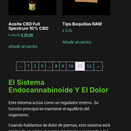
Aceite CBD Full
Tips Boquillas RAW
Spectrum 10% CBD
€
0,50
€
40,00
€
35,00
Añadir al carrito
Añadir al carrito
←
1
2
3
…
8
9
10
11
12
→
El Sistema
Endocannabinoide Y El Dolor
Este sistema actúa como un regulador interno. Su
función principal es mantener el equilibrio del
organismo.
Cuando hablamos de dolor de piernas, este sistema está