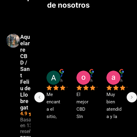
de nosotros
Aqu
elar
re
CB
D /
San
t
Alberto Martinez
oriol gonzalez baldo
albiita abrey
hace 2 años
hace 2 años
hace 2 a
Feli
u de
Llo
Me 
El 
Muy 
bre
encant
mejor 
bien 
gat
a el 
CBD 
atendid
4.9
sitio, 
SIn 
a y la 
Basado
nada 
duda y 
chica 
en 134
reseñas.
más 
la 
majisi