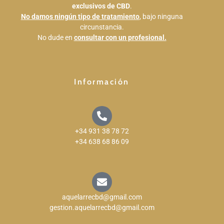
exclusivos de CBD
.
cosa 
No damos ningún tipo de tratamiento
, bajo ninguna
para 
circunstancia.
probar 
No dude en
consultar con un profesional.
incluso 
antes 
de 
saber 
Información
que iba 
a 
compra
r, 100% 
+34 931 38 78 72
recome
+34 638 68 86 09
ndado.
aquelarrecbd@gmail.com
gestion.aquelarrecbd@gmail.com