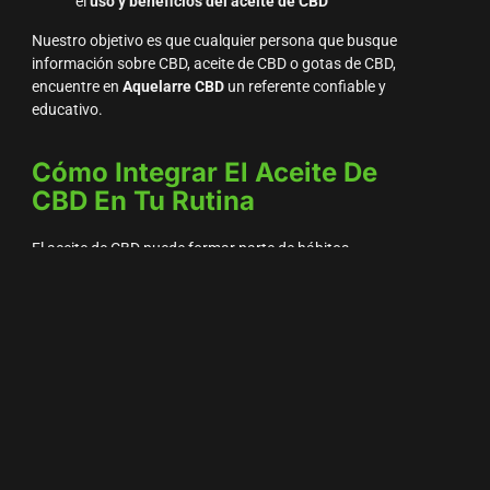
el
uso y beneficios del aceite de CBD
Nuestro objetivo es que cualquier persona que busque
información sobre CBD, aceite de CBD o gotas de CBD,
encuentre en
Aquelarre CBD
un referente confiable y
educativo.
Cómo Integrar El Aceite De
CBD En Tu Rutina
El aceite de CBD puede formar parte de hábitos
saludables de manera sencilla:
Uso diario sublingual:
2-3 gotas por la mañana o
antes de dormir.
Complemento al bienestar mental:
meditación,
deporte o técnicas de relajación.
Seguimiento de resultados:
observar cómo
responde tu cuerpo y ajustar la dosis.