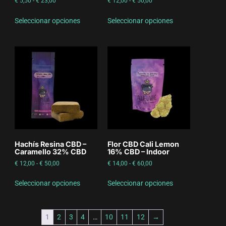
€
5,50
-
€
23,00
€
12,00
-
€
50,00
Seleccionar opciones
Seleccionar opciones
Hachís Resina CBD –
Flor CBD Cali Lemon
Caramello 32% CBD
16% CBD – Indoor
€
12,00
-
€
50,00
€
14,00
-
€
60,00
Seleccionar opciones
Seleccionar opciones
1
2
3
4
…
10
11
12
→