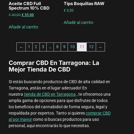
Aceite CBD Full
Tips Boquillas RAW
Spectrum 10% CBD
€
0,50
€
40,00
€
35,00
Añadir al carrito
Añadir al carrito
←
1
2
3
…
8
9
10
11
12
→
Comprar CBD En Tarragona: La
Mejor Tienda De CBD
Si estás buscando productos de CBD de alta calidad en
Tarragona, ¡estás en el lugar adecuado! En
nuestra
tienda de CBD en Tarragona
, te ofrecemos una
amplia gama de opciones para que disfrutes de todos
los beneficios del cannabidiol de forma segura, legal y
respaldada por expertos. Tanto si quieres
comprar CBD
al por mayor
como si buscas productos para uso
personal, aquí encontrarás lo que necesitas.