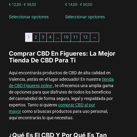
€
12,00
-
€
50,00
€
14,00
-
€
60,00
Seleccionar opciones
Seleccionar opciones
1
2
3
4
…
10
11
12
→
Comprar CBD En Figueres: La Mejor
Tienda De CBD Para Ti
Aquí encontrarás productos de CBD de alta calidad en
Valencia, ¡estás en el lugar adecuado! En nuestra
tienda
de CBD Figueres online
, te ofrecemos una amplia gama
de opciones para que disfrutes de todos los beneficios
del cannabidiol de forma segura, legal y respaldada por
expertos. Tanto si quieres
comprar CBD al por
mayor
como si buscas productos para uso personal,
aquí encontrarás lo que necesitas.
¿Qué Es El CBD Y Por Qué Es Tan