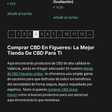
Ocultación)
€
8,00
€
16,50
Añadir al carrito
Añadir al carrito
←
1
2
3
4
5
6
7
…
10
11
12
→
Comprar CBD En Figueres: La Mejor
Tienda De CBD Para Ti
Aquí encontrarás productos de CBD de alta calidad en
Valencia, ¡estás en el lugar adecuado! En nuestra
tienda
de CBD Figueres online
, te ofrecemos una amplia gama
de opciones para que disfrutes de todos los beneficios
del cannabidiol de forma segura, legal y respaldada por
expertos. Tanto si quieres
comprar CBD al por
mayor
como si buscas productos para uso personal,
aquí encontrarás lo que necesitas.