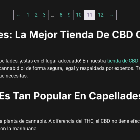
←
1
2
3
…
8
9
10
11
12
→
s: La Mejor Tienda De CBD O
ellades, ¡estás en el lugar adecuado! En nuestra
tienda de CBD 
 cannabidiol de forma segura, legal y respaldada por expertos. T
ue necesitas.
Es Tan Popular En Capellade
 planta de cannabis. A diferencia del THC, el CBD no tiene efect
con la marihuana.