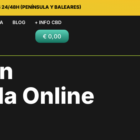
S 24/48H (PENÍNSULA Y BALEARES)
DA
BLOG
+ INFO CBD
€
0,00
En
da Online