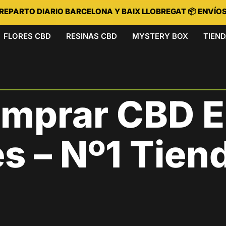
 REPARTO DIARIO BARCELONA Y BAIX LLOBREGAT 📦 ENVÍO
FLORES CBD
RESINAS CBD
MYSTERY BOX
TIEN
mprar CBD 
s – Nº1 Tien