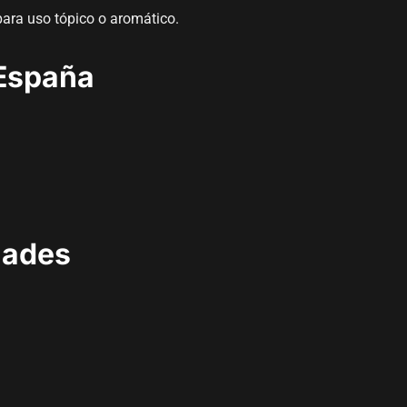
para uso tópico o aromático.
 España
lades