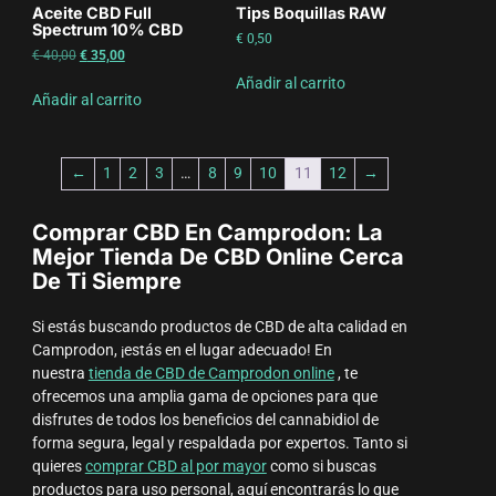
Aceite CBD Full
Tips Boquillas RAW
Spectrum 10% CBD
€
0,50
€
40,00
€
35,00
Añadir al carrito
Añadir al carrito
←
1
2
3
…
8
9
10
11
12
→
Comprar CBD En Camprodon: La
Mejor Tienda De CBD Online Cerca
De Ti Siempre
Si estás buscando productos de CBD de alta calidad en
Camprodon, ¡estás en el lugar adecuado! En
nuestra
tienda de CBD de Camprodon online
, te
ofrecemos una amplia gama de opciones para que
disfrutes de todos los beneficios del cannabidiol de
forma segura, legal y respaldada por expertos. Tanto si
quieres
comprar CBD al por mayor
como si buscas
productos para uso personal, aquí encontrarás lo que