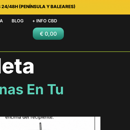
S 24/48H (PENÍNSULA Y BALEARES)
DA
BLOG
+ INFO CBD
€
0,00
eta
nas En Tu