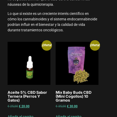
náuseas de la quimioterapia.
Lo que sí existe es un creciente interés científico en
cómo los cannabinoides y el sistema endocannabinoide
podrían influir en el bienestar y la calidad de vida
durante tratamientos oncológicos.
¡Oferta!
¡Oferta!
Aceite 5% CBD Sabor
Mix Baby Buds CBD
Ternera (perros Y
(mini Cogollos) 10
Gatos)
Gramos
€
25,00
€
20,00
€
35,00
€
30,00
Añadir al carrito
Añadir al carrito