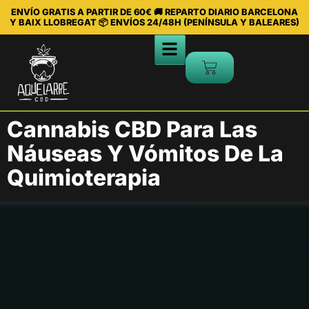
ENVÍO GRATIS A PARTIR DE 60€ 🚚 REPARTO DIARIO BARCELONA
Y BAIX LLOBREGAT 📦 ENVÍOS 24/48H (PENÍNSULA Y BALEARES)
Cannabis CBD Para Las
Náuseas Y Vómitos De La
Quimioterapia