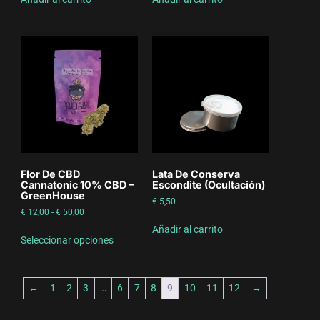
Flor De CBD
Lata De Conserva
Cannatonic 10% CBD –
Escondite (ocultación)
GreenHouse
€
5,50
€
12,00
-
€
50,00
Añadir al carrito
Seleccionar opciones
←
1
2
3
…
6
7
8
9
10
11
12
→