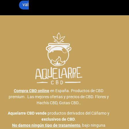
recibid
n 😍 no 
valóranos en
o dos 
dudaria 
peludo
en 
s súper 
recome
cariños
ndaras
os, y la 
elo a 
chica 
todo el 
que me 
mundo
ha 
atendid
o súper 
maja y 
agrada
Compra CBD online
en España. Productos de CBD
ble, me 
premium . Las mejores ofertas y precios de CBD. Flores y
ha 
Hachís CBD, Gotas CBD…
regalad
o una 
Aquelarre CBD
vende
productos derivados del Cáñamo y
exclusivos de CBD
.
cosa 
No damos ningún tipo de tratamiento
, bajo ninguna
para 