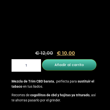
€
12,00
€
10,00
Añadir al carrito
Mezcla de Trim CBD barata
, perfecta para
sustituir el
tabaco
en tus liados.
Recortes de
cogollitos de cbd y hojitas ya triturado
, así
te ahorras pasarlo por el grinder.