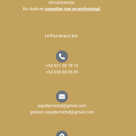
circunstancia.
probar 
No dude en
consultar con un profesional.
incluso 
antes 
de 
saber 
Información
que iba 
a 
compra
r, 100% 
+34 931 38 78 72
recome
+34 638 68 86 09
ndado.
aquelarrecbd@gmail.com
gestion.aquelarrecbd@gmail.com