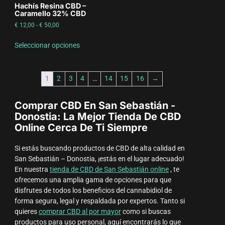
Hachís Resina CBD –
Caramello 32% CBD
€
12,00
-
€
50,00
Seleccionar opciones
1
2
3
4
…
14
15
16
→
Comprar CBD En San Sebastián -
Donostia: La Mejor Tienda De CBD
Online Cerca De Ti Siempre
Si estás buscando productos de CBD de alta calidad en
San Sebastián – Donostia, ¡estás en el lugar adecuado!
En nuestra
tienda de CBD de San Sebastián online
, te
ofrecemos una amplia gama de opciones para que
disfrutes de todos los beneficios del cannabidiol de
forma segura, legal y respaldada por expertos. Tanto si
quieres
comprar CBD al por mayor
como si buscas
productos para uso personal, aquí encontrarás lo que