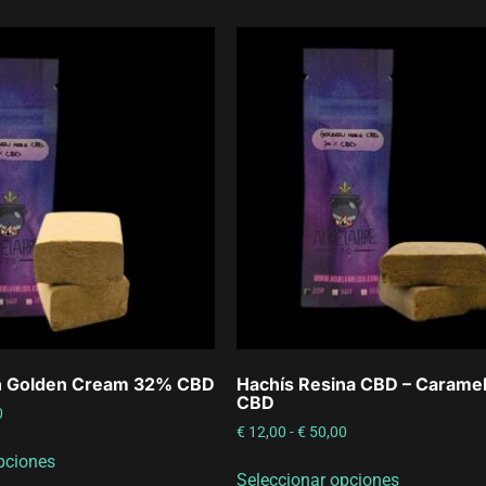
n Golden Cream 32% CBD
Hachís Resina CBD – Carame
CBD
0
€
12,00
-
€
50,00
pciones
Seleccionar opciones