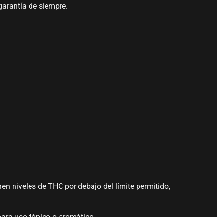
garantía de siempre.
n niveles de THC por debajo del límite permitido,
para uso tópico o aromático.