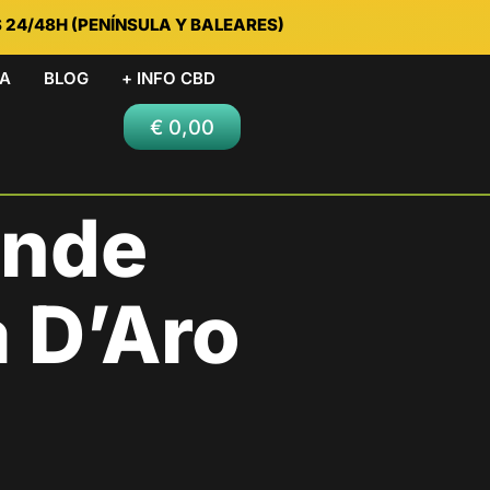
S 24/48H (PENÍNSULA Y BALEARES)
DA
BLOG
+ INFO CBD
€
0,00
onde
 D’Aro