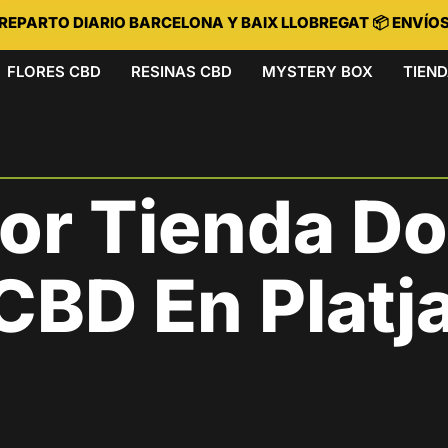
 REPARTO DIARIO BARCELONA Y BAIX LLOBREGAT 📦 ENVÍO
FLORES CBD
RESINAS CBD
MYSTERY BOX
TIEN
jor Tienda D
BD En Platja