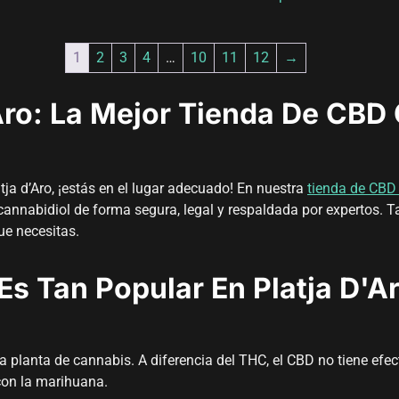
1
2
3
4
…
10
11
12
→
ro: La Mejor Tienda De CBD 
ja d’Aro, ¡estás en el lugar adecuado! En nuestra
tienda de CBD 
 cannabidiol de forma segura, legal y respaldada por expertos. T
ue necesitas.
Es Tan Popular En Platja D'A
 planta de cannabis. A diferencia del THC, el CBD no tiene efect
con la marihuana.