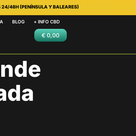
S 24/48H (PENÍNSULA Y BALEARES)
DA
BLOG
+ INFO CBD
€
0,00
onde
ada