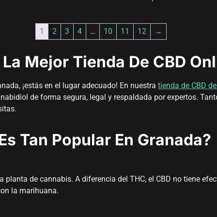
1
2
3
4
…
10
11
12
→
La Mejor Tienda De CBD Onli
nada, ¡estás en el lugar adecuado! En nuestra
tienda de CBD de
nnabidiol de forma segura, legal y respaldada por expertos. Tant
itas.
 Es Tan Popular En Granada?
 planta de cannabis. A diferencia del THC, el CBD no tiene efect
con la marihuana.