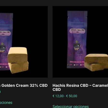
n Golden Cream 32% CBD
Hachís Resina CBD – Carame
CBD
0
€
12,00
-
€
50,00
pciones
Seleccionar opciones