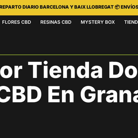
 REPARTO DIARIO BARCELONA Y BAIX LLOBREGAT 📦 ENVÍO
FLORES CBD
RESINAS CBD
MYSTERY BOX
TIEN
jor Tienda D
CBD En Gran