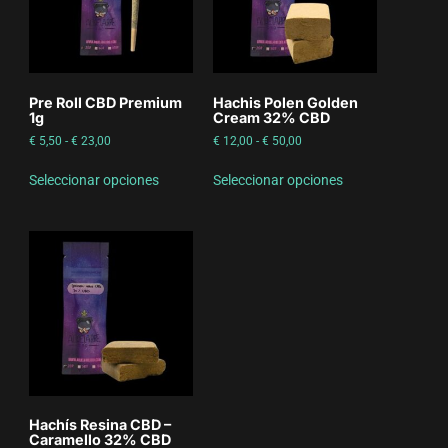
Pre Roll CBD Premium
Hachis Polen Golden
1g
Cream 32% CBD
€
5,50
-
€
23,00
€
12,00
-
€
50,00
Seleccionar opciones
Seleccionar opciones
Hachís Resina CBD –
Caramello 32% CBD