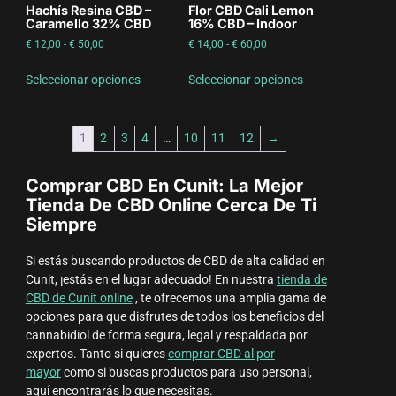
Hachís Resina CBD –
Flor CBD Cali Lemon
Caramello 32% CBD
16% CBD – Indoor
€
12,00
-
€
50,00
€
14,00
-
€
60,00
Seleccionar opciones
Seleccionar opciones
1
2
3
4
…
10
11
12
→
Comprar CBD En Cunit: La Mejor
Tienda De CBD Online Cerca De Ti
Siempre
Si estás buscando productos de CBD de alta calidad en
Cunit, ¡estás en el lugar adecuado! En nuestra
tienda de
CBD de Cunit online
, te ofrecemos una amplia gama de
opciones para que disfrutes de todos los beneficios del
cannabidiol de forma segura, legal y respaldada por
expertos. Tanto si quieres
comprar CBD al por
mayor
como si buscas productos para uso personal,
aquí encontrarás lo que necesitas.