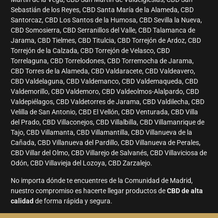
Sebastián de los Reyes, CBD Santa María de la Alameda, CBD
Santorcaz, CBD Los Santos de la Humosa, CBD Sevilla la Nueva,
CBD Somosierra, CBD Serranillos del Valle, CBD Talamanca de
Jarama, CBD Tielmes, CBD Titulcia, CBD Torrejón de Ardoz, CBD
Torrejón de la Calzada, CBD Torrejón de Velasco, CBD
Torrelaguna, CBD Torrelodones, CBD Torremocha de Jarama,
CBD Torres de la Alameda, CBD Valdaracete, CBD Valdeavero,
CBD Valdelaguna, CBD Valdemanco, CBD Valdemaqueda, CBD
Valdemorillo, CBD Valdemoro, CBD Valdeolmos-Alalpardo, CBD
Valdepiélagos, CBD Valdetorres de Jarama, CBD Valdilecha, CBD
Velilla de San Antonio, CBD El Vellón, CBD Venturada, CBD Villa
del Prado, CBD Villaconejos, CBD Villalbilla, CBD Villamanrique de
Tajo, CBD Villamanta, CBD Villamantilla, CBD Villanueva de la
Cañada, CBD Villanueva del Pardillo, CBD Villanueva de Perales,
CBD Villar del Olmo, CBD Villarejo de Salvanés, CBD Villaviciosa de
Odón, CBD Villavieja del Lozoya, CBD Zarzalejo.
No importa dónde te encuentres de la Comunidad de Madrid,
nuestro compromiso es hacerte llegar productos de
CBD de alta
calidad
de forma rápida y segura.