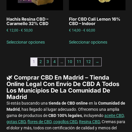
Hachís Resina CBD –
Flor CBD Cali Lemon 16%
Caramello 32% CBD
CBD – Indoor
€
12,00
-
€
50,00
€
14,00
-
€
60,00
Seleccionar opciones
Seleccionar opciones
1
2
3
4
…
10
11
12
→
🌿 Comprar CBD En Madrid – Tienda
Online Legal Con Envío De CBD A Todos
Los Municipios De La Comunidad De
Madrid
Si estás buscando una
tienda de CBD online
en la
Comunidad de
Madrid
, has llegado al lugar adecuado. Ofrecemos una amplia
gama de productos de
CBD 100% legales
, incluyendo
aceite CBD,
gotas CBD
,
flores de CBD, cogollos CBD
,
Resina CBD
, Cremas para
el dolor y más, todos con certificación de calidad y menos del