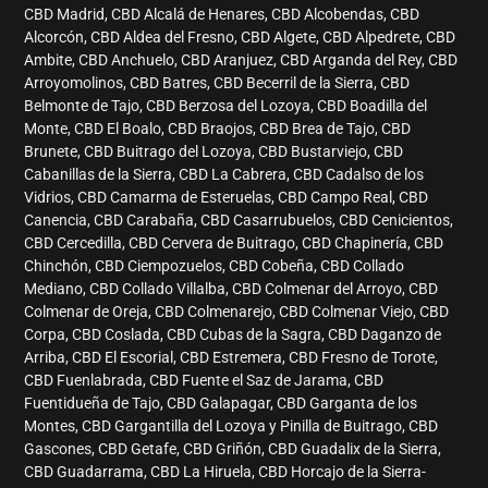
CBD Madrid, CBD Alcalá de Henares, CBD Alcobendas, CBD
Alcorcón, CBD Aldea del Fresno, CBD Algete, CBD Alpedrete, CBD
Ambite, CBD Anchuelo, CBD Aranjuez, CBD Arganda del Rey, CBD
Arroyomolinos, CBD Batres, CBD Becerril de la Sierra, CBD
Belmonte de Tajo, CBD Berzosa del Lozoya, CBD Boadilla del
Monte, CBD El Boalo, CBD Braojos, CBD Brea de Tajo, CBD
Brunete, CBD Buitrago del Lozoya, CBD Bustarviejo, CBD
Cabanillas de la Sierra, CBD La Cabrera, CBD Cadalso de los
Vidrios, CBD Camarma de Esteruelas, CBD Campo Real, CBD
Canencia, CBD Carabaña, CBD Casarrubuelos, CBD Cenicientos,
CBD Cercedilla, CBD Cervera de Buitrago, CBD Chapinería, CBD
Chinchón, CBD Ciempozuelos, CBD Cobeña, CBD Collado
Mediano, CBD Collado Villalba, CBD Colmenar del Arroyo, CBD
Colmenar de Oreja, CBD Colmenarejo, CBD Colmenar Viejo, CBD
Corpa, CBD Coslada, CBD Cubas de la Sagra, CBD Daganzo de
Arriba, CBD El Escorial, CBD Estremera, CBD Fresno de Torote,
CBD Fuenlabrada, CBD Fuente el Saz de Jarama, CBD
Fuentidueña de Tajo, CBD Galapagar, CBD Garganta de los
Montes, CBD Gargantilla del Lozoya y Pinilla de Buitrago, CBD
Gascones, CBD Getafe, CBD Griñón, CBD Guadalix de la Sierra,
CBD Guadarrama, CBD La Hiruela, CBD Horcajo de la Sierra-