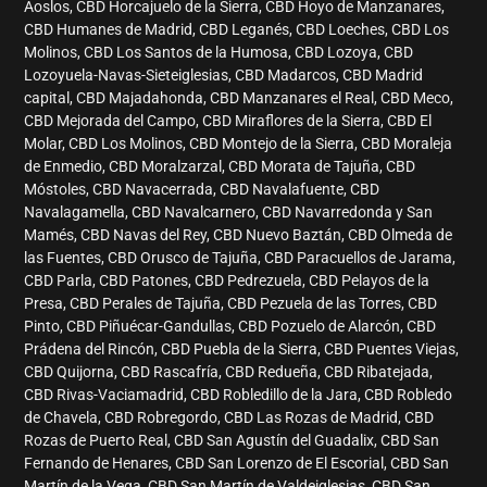
Aoslos, CBD Horcajuelo de la Sierra, CBD Hoyo de Manzanares,
CBD Humanes de Madrid, CBD Leganés, CBD Loeches, CBD Los
Molinos, CBD Los Santos de la Humosa, CBD Lozoya, CBD
Lozoyuela-Navas-Sieteiglesias, CBD Madarcos, CBD Madrid
capital, CBD Majadahonda, CBD Manzanares el Real, CBD Meco,
CBD Mejorada del Campo, CBD Miraflores de la Sierra, CBD El
Molar, CBD Los Molinos, CBD Montejo de la Sierra, CBD Moraleja
de Enmedio, CBD Moralzarzal, CBD Morata de Tajuña, CBD
Móstoles, CBD Navacerrada, CBD Navalafuente, CBD
Navalagamella, CBD Navalcarnero, CBD Navarredonda y San
Mamés, CBD Navas del Rey, CBD Nuevo Baztán, CBD Olmeda de
las Fuentes, CBD Orusco de Tajuña, CBD Paracuellos de Jarama,
CBD Parla, CBD Patones, CBD Pedrezuela, CBD Pelayos de la
Presa, CBD Perales de Tajuña, CBD Pezuela de las Torres, CBD
Pinto, CBD Piñuécar-Gandullas, CBD Pozuelo de Alarcón, CBD
Prádena del Rincón, CBD Puebla de la Sierra, CBD Puentes Viejas,
CBD Quijorna, CBD Rascafría, CBD Redueña, CBD Ribatejada,
CBD Rivas-Vaciamadrid, CBD Robledillo de la Jara, CBD Robledo
de Chavela, CBD Robregordo, CBD Las Rozas de Madrid, CBD
Rozas de Puerto Real, CBD San Agustín del Guadalix, CBD San
Fernando de Henares, CBD San Lorenzo de El Escorial, CBD San
Martín de la Vega, CBD San Martín de Valdeiglesias, CBD San