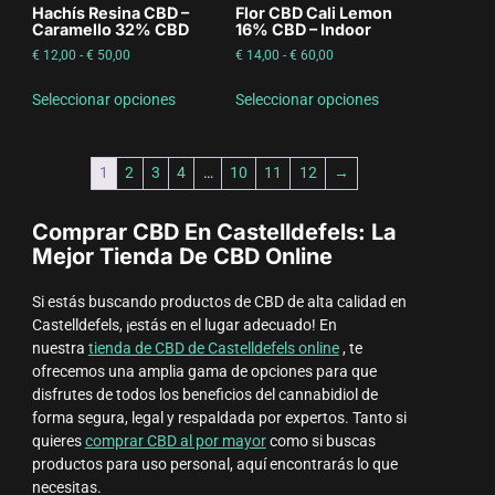
Hachís Resina CBD –
Flor CBD Cali Lemon
Caramello 32% CBD
16% CBD – Indoor
€
12,00
-
€
50,00
€
14,00
-
€
60,00
Seleccionar opciones
Seleccionar opciones
1
2
3
4
…
10
11
12
→
Comprar CBD En Castelldefels: La
Mejor Tienda De CBD Online
Si estás buscando productos de CBD de alta calidad en
Castelldefels, ¡estás en el lugar adecuado! En
nuestra
tienda de CBD de Castelldefels online
, te
ofrecemos una amplia gama de opciones para que
disfrutes de todos los beneficios del cannabidiol de
forma segura, legal y respaldada por expertos. Tanto si
quieres
comprar CBD al por mayor
como si buscas
productos para uso personal, aquí encontrarás lo que
necesitas.