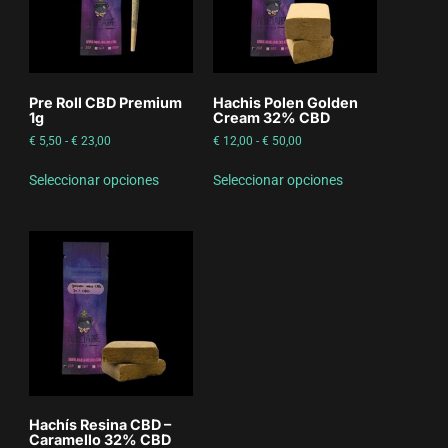
Pre Roll CBD Premium
Hachis Polen Golden
1g
Cream 32% CBD
€
5,50
-
€
23,00
€
12,00
-
€
50,00
Seleccionar opciones
Seleccionar opciones
Hachís Resina CBD –
Caramello 32% CBD