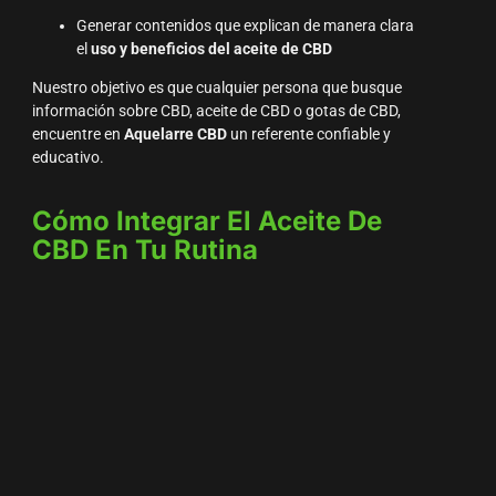
Generar contenidos que explican de manera clara
el
uso y beneficios del aceite de CBD
Nuestro objetivo es que cualquier persona que busque
información sobre CBD, aceite de CBD o gotas de CBD,
encuentre en
Aquelarre CBD
un referente confiable y
educativo.
Cómo Integrar El Aceite De
CBD En Tu Rutina
El aceite de CBD puede formar parte de hábitos
saludables de manera sencilla:
Uso diario sublingual:
2-3 gotas por la mañana o
antes de dormir.
Complemento al bienestar mental:
meditación,
deporte o técnicas de relajación.
Seguimiento de resultados:
observar cómo