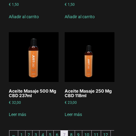
€
1,50
€
1,50
Añadir al carrito
Añadir al carrito
Aceite Masaje 500 Mg
Aceite Masaje 250 Mg
CBD 237ml
CBD 118ml
€
32,00
€
23,00
Leer más
Leer más
←
1
2
3
4
5
6
7
8
9
10
11
12