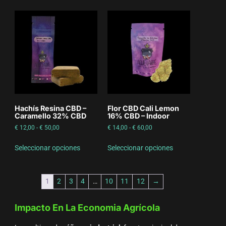
Hachís Resina CBD –
Flor CBD Cali Lemon
Caramello 32% CBD
16% CBD – Indoor
€
12,00
-
€
50,00
€
14,00
-
€
60,00
Seleccionar opciones
Seleccionar opciones
1
2
3
4
…
10
11
12
→
Impacto En La Economia Agrícola