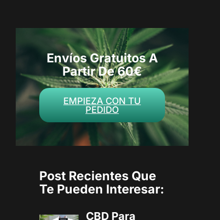
Envíos Gratuitos A
Partir De 60€
EMPIEZA CON TU
PEDIDO
Post Recientes Que
Te Pueden Interesar:
CBD Para