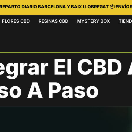
 REPARTO DIARIO BARCELONA Y BAIX LLOBREGAT 📦 ENVÍO
FLORES CBD
RESINAS CBD
MYSTERY BOX
TIEN
grar El CBD 
aso A Paso