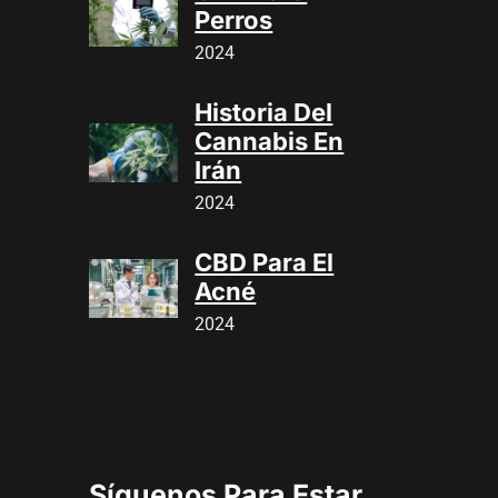
Perros
2024
Historia Del
Cannabis En
Irán
2024
CBD Para El
Acné
2024
Síguenos Para Estar