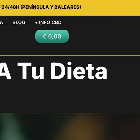
S 24/48H (PENÍNSULA Y BALEARES)
DA
BLOG
+ INFO CBD
€
0,00
A Tu Dieta