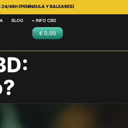
S 24/48H (PENÍNSULA Y BALEARES)
DA
BLOG
+ INFO CBD
€
0,00
BD:
o?