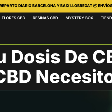
 REPARTO DIARIO BARCELONA Y BAIX LLOBREGAT 📦 ENVÍO
FLORES CBD
RESINAS CBD
MYSTERY BOX
TIEN
u Dosis De C
CBD Necesit