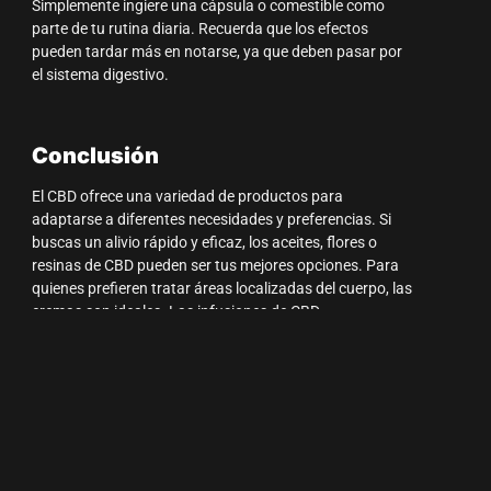
Simplemente ingiere una cápsula o comestible como
parte de tu rutina diaria. Recuerda que los efectos
pueden tardar más en notarse, ya que deben pasar por
el sistema digestivo.
Conclusión
El CBD ofrece una variedad de productos para
adaptarse a diferentes necesidades y preferencias. Si
buscas un alivio rápido y eficaz, los aceites, flores o
resinas de CBD pueden ser tus mejores opciones. Para
quienes prefieren tratar áreas localizadas del cuerpo, las
cremas son ideales. Las infusiones de CBD
proporcionan una manera relajante de consumirlo,
mientras que las cápsulas y comestibles son una opción
excelente para la comodidad diaria. ¡Explora las
opciones y descubre cuál es la mejor para ti!